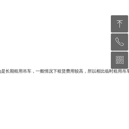
ꁸ
ꂅ
回到顶部
ꀥ
15180325407
为是长期租用吊车，一般情况下租赁费用较高，所以相比临时租用吊
微信二维码