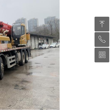
ꁸ
ꂅ
回到顶部
ꀥ
15180325407
微信二维码