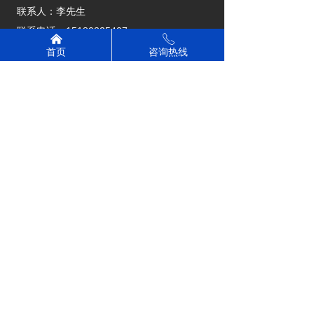
联系人：李先生
联系电话：15180325407
낀
ꂅ
联系电话：15270099006
首页
咨询热线
公司地址：江西省上饶市广丰区下溪街道大坪
社区老莲塘25号
版权所有：
上饶市昊飞汽车租赁有限公司
赣ICP备2024026112号-1
本网站由阿里云提供云计算及安全服务
本网站支持
IPv6