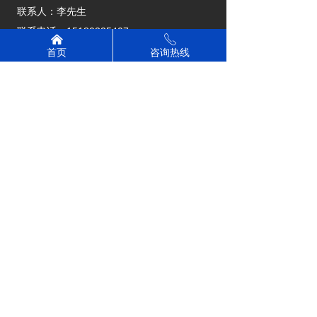
联系人：李先生
联系电话：15180325407
낀
ꂅ
联系电话：15270099006
首页
咨询热线
公司地址：江西省上饶市广丰区下溪街道大坪
社区老莲塘25号
版权所有：
上饶市昊飞汽车租赁有限公司
赣ICP备2024026112号-1
本网站由阿里云提供云计算及安全服务
本网站支持
IPv6