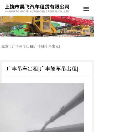
网站首页
끀
公司简介
主营业务
工程案例
主营：广丰吊车出租|广丰随车吊出租|
公司环境
广丰吊车出租|广丰随车吊出租|
施工设备
新闻中心
联系我们