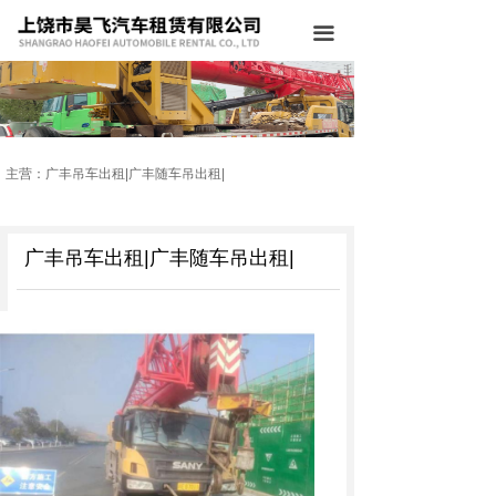
网站首页
끀
公司简介
主营业务
工程案例
主营：广丰吊车出租|广丰随车吊出租|
公司环境
广丰吊车出租|广丰随车吊出租|
施工设备
新闻中心
联系我们