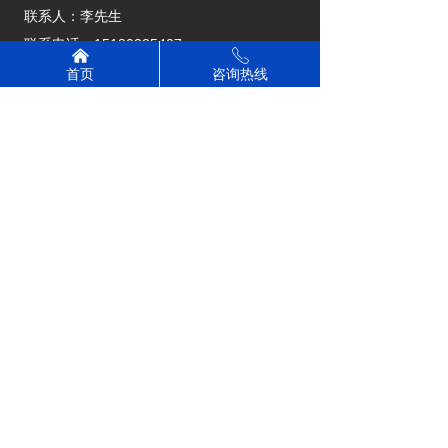
联系人：李先生
联系电话：15180325407
낀
ꂅ
联系电话：15270099006
首页
咨询热线
公司地址：江西省上饶市广丰区下溪街道大坪
社区老莲塘25号
版权所有：
上饶市昊飞汽车租赁有限公司
赣ICP备2024026112号-1
本网站由阿里云提供云计算及安全服务
本网站支持
IPv6